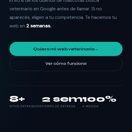
El 80% de los dueños de mascotas busca
veterinario en Google antes de llamar. Si no
aparecés, eligen a tu competencia. Te hacemos tu
web en
2 semanas.
Quiero mi web veterinaria
→
Ver cómo funciona
8+
2 sem
100%
SITIOS ENTREGADOS
TIEMPO DE ENTREGA
A MEDIDA